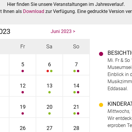
Hier finden Sie unsere Veranstaltungen im Jahresverlauf.
t Ihnen als
Download
zur Verfügung. Eine gedruckte Version ve
023
Juni 2023 >
Fr
Sa
So
BESICHT
Mi. Fr & So 
5
6
7
Museumsein
Einblick in
Musikzimmer
12
13
14
Eddasaal.
KINDERA
19
20
21
Mittwochs,
Wir entdeck
erproben T
26
27
28