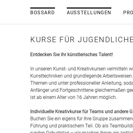
BOSSARD
AUSSTELLUNGEN
PR
KURSE FÜR JUGENDLICH
Entdecken Sıe ihr künstlerisches Talent!
In unseren Kunst- und Kreativkursen vermitteln wir
Kunsttechniken und grundlegende Arbeitsweisen. 
Themen und unter professioneller Anleitung, sod
Anfänger und Fortgeschrittene gleichermaßen gee
ist ab einem Alter von 16 Jahren möglich.
Individuelle Kreativkurse für Teams und andere 
Buchen Sie ein eigens für Ihre Gruppe zusammen
Führung und praktischem Teil. Ob als Teambui
runden Geburtstag – wir machen Ihnen ein zeitli