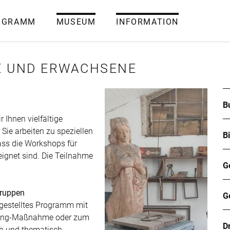
OGRAMM
MUSEUM
INFORMATION
E UND ERWACHSENE
B
 Ihnen vielfältige
Sie arbeiten zu speziellen
B
ass die Workshops für
ignet sind. Die Teilnahme
G
Gruppen
G
gestelltes Programm mit
lding-Maßnahme oder zum
D
ch und thematisch