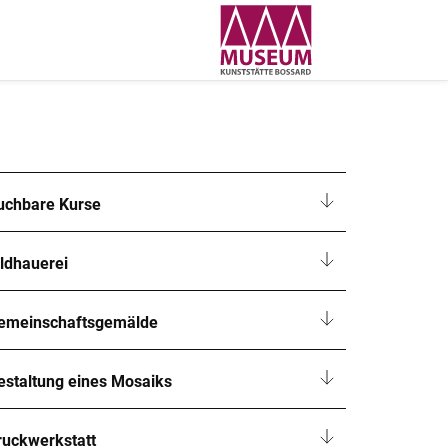
uchbare Kurse
ildhauerei
emeinschaftsgemälde
estaltung eines Mosaiks
ruckwerkstatt