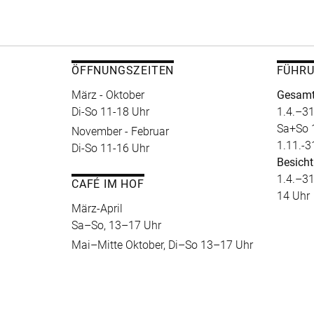
ÖFFNUNGSZEITEN
FÜHR
März - Oktober
Gesamt
Di-So 11-18 Uhr
1.4.–31
Sa+So 
November - Februar
1.11.-3
Di-So 11-16 Uhr
Besicht
1.4.–31
CAFÉ IM HOF
14 Uhr
März-April
Sa–So, 13–17 Uhr
Mai–Mitte Oktober, Di–So 13–17 Uhr